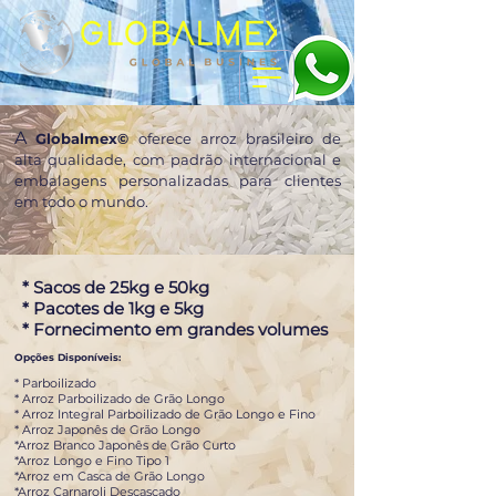
A
Globalmex©
oferece arroz brasileiro de
alta qualidade, com padrão internacional e
embalagens personalizadas para clientes
em todo o mundo.
* Sacos de 25kg e 50kg
* Pacotes de 1kg e 5kg
*
Fornecimento em grandes volumes
Opções Disponíveis:
* Parboilizado
* Arroz Parboilizado de Grão Longo
* Arroz Integral Parboilizado de Grão Longo e Fino
* Arroz Japonês de Grão Longo
*Arroz Branco Japonês de Grão Curto
*Arroz Longo e Fino Tipo 1
*Arroz em Casca de Grão Longo
*Arroz Carnaroli Descascado