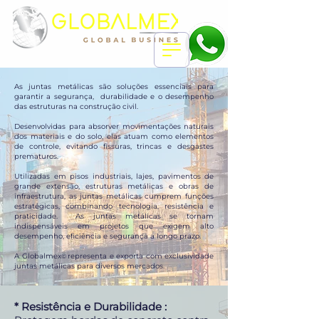
As juntas metálicas são soluções essenciais para
garantir a segurança, durabilidade e o desempenho
das estruturas na construção civil.
Desenvolvidas para absorver movimentações naturais
dos materiais e do solo, elas atuam como elementos
de controle, evitando fissuras, trincas e desgastes
prematuros.
Utilizadas em pisos industriais, lajes, pavimentos de
grande extensão, estruturas metálicas e obras de
infraestrutura, as juntas metálicas cumprem funções
estratégicas, combinando tecnologia, resistência e
praticidade. As juntas metálicas se tornam
indispensáveis em projetos que exigem alto
desempenho, eficiência e segurança a longo prazo.
A Globalmex
representa e exporta com exclusividade
©
juntas metálicas para diversos mercados.
* Resistência e Durabilidade :