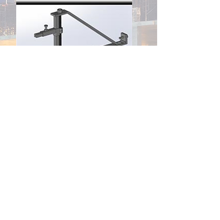
Junta Senoidal Aquecida em Aço Inox
220 mm largura x 2000 ou 2500 mm de
comprimento, 220v 50w:
* Utilizada entre o acesso da câmara fria
menos 20 / 25°C e a sala de temperatura
ambiente;
* Mantém a temperatura da junta
aquecida em até 50°C; afim de evitar o
congelamento da água condensada