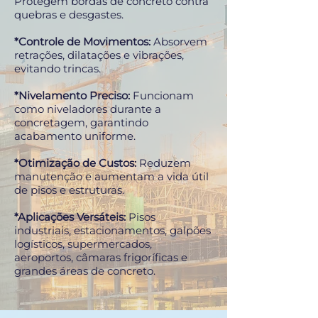
Protegem bordas de concreto contra
quebras e desgastes.
*Controle de Movimentos:
Absorvem
retrações, dilatações e vibrações,
evitando trincas.
*Nivelamento Preciso:
Funcionam
como niveladores durante a
concretagem, garantindo
acabamento uniforme.
*Otimização de Custos:
Reduzem
manutenção e aumentam a vida útil
de pisos e estruturas.
*Aplicações Versáteis:
Pisos
industriais, estacionamentos, galpões
logísticos, supermercados,
aeroportos, câmaras frigoríficas e
grandes áreas de concreto.