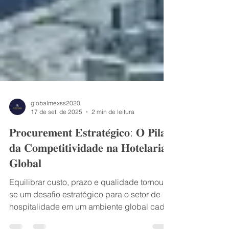
globalmexss2020
17 de set. de 2025
2 min de leitura
𝐏𝐫𝐨𝐜𝐮𝐫𝐞𝐦𝐞𝐧𝐭 𝐄𝐬𝐭𝐫𝐚𝐭𝐞́𝐠𝐢𝐜𝐨: 𝐎 𝐏𝐢𝐥𝐚𝐫
𝐝𝐚 𝐂𝐨𝐦𝐩𝐞𝐭𝐢𝐭𝐢𝐯𝐢𝐝𝐚𝐝𝐞 𝐧𝐚 𝐇𝐨𝐭𝐞𝐥𝐚𝐫𝐢𝐚
𝐆𝐥𝐨𝐛𝐚𝐥
Equilibrar custo, prazo e qualidade tornou-
se um desafio estratégico para o setor de