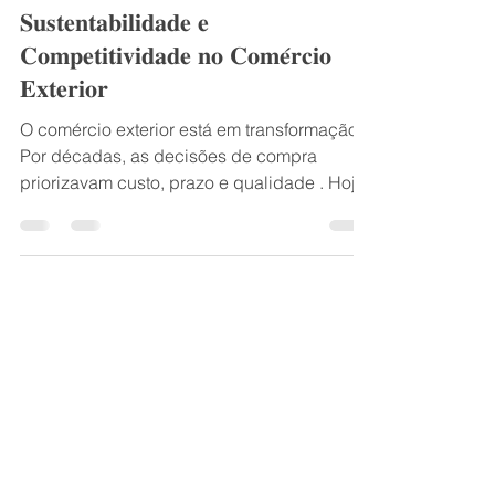
🌱 𝐏𝐫𝐨𝐜𝐮𝐫𝐞𝐦𝐞𝐧𝐭 𝐕𝐞𝐫𝐝𝐞:
𝐒𝐮𝐬𝐭𝐞𝐧𝐭𝐚𝐛𝐢𝐥𝐢𝐝𝐚𝐝𝐞 𝐞
𝐂𝐨𝐦𝐩𝐞𝐭𝐢𝐭𝐢𝐯𝐢𝐝𝐚𝐝𝐞 𝐧𝐨 𝐂𝐨𝐦𝐞́𝐫𝐜𝐢𝐨
𝐄𝐱𝐭𝐞𝐫𝐢𝐨𝐫
O comércio exterior está em transformação.
Por décadas, as decisões de compra
priorizavam custo, prazo e qualidade . Hoje,
entretanto, a...