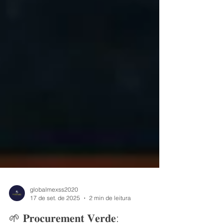
globalmexss2020
17 de set. de 2025
2 min de leitura